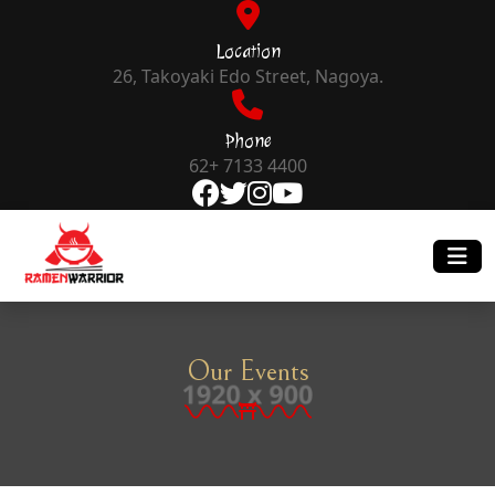
Location
26, Takoyaki Edo Street, Nagoya.
Phone
62+ 7133 4400
Our Events